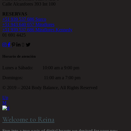
Calle Alcanfores 393 Int 100
RESERVAS
+51 939 537 686 Surco
+51 943 640 657 Miraflores
+51 939 537 686 Miraflores Kennedy
01 691 4425
Horario de atención
Lunes a Sábado: 10:00 am a 9:00 pm
Domingos: 11:00 am a 7:00 pm
© 2019 – 2024 Body Balance, All Rights Reserved
Up
Welcome to Reina
Step into a true oasis of digital beauty we devised for your new