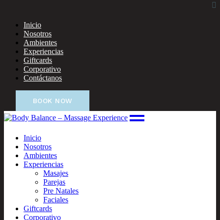
Inicio
Nosotros
Ambientes
Experiencias
Giftcards
Corporativo
Contáctanos
BOOK NOW
Inicio
Nosotros
Ambientes
Experiencias
Masajes
Parejas
Pre Natales
Faciales
Giftcards
Corporativo