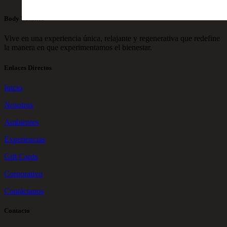
Body Balance
Vive en una experiencia única, relajante y regenerativa que redefine
la manera en que experimentamos el bienestar.
Enlaces Directos
Inicio
Nosotros
Ambientes
Experiencias
Gift Cards
Corporativo
Contáctanos
Contacto