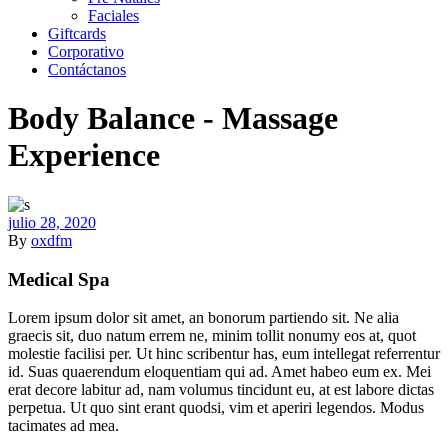
Faciales
Giftcards
Corporativo
Contáctanos
Body Balance - Massage
Experience
julio 28, 2020
By
oxdfm
Medical Spa
Lorem ipsum dolor sit amet, an bonorum partiendo sit. Ne alia
graecis sit, duo natum errem ne, minim tollit nonumy eos at, quot
molestie facilisi per. Ut hinc scribentur has, eum intellegat referrentur
id. Suas quaerendum eloquentiam qui ad. Amet habeo eum ex. Mei
erat decore labitur ad, nam volumus tincidunt eu, at est labore dictas
perpetua. Ut quo sint erant quodsi, vim et aperiri legendos. Modus
tacimates ad mea.