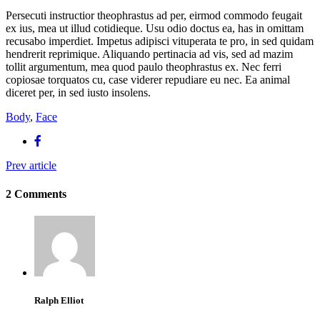
Persecuti instructior theophrastus ad per, eirmod commodo feugait
ex ius, mea ut illud cotidieque. Usu odio doctus ea, has in omittam
recusabo imperdiet. Impetus adipisci vituperata te pro, in sed quidam
hendrerit reprimique. Aliquando pertinacia ad vis, sed ad mazim
tollit argumentum, mea quod paulo theophrastus ex. Nec ferri
copiosae torquatos cu, case viderer repudiare eu nec. Ea animal
diceret per, in sed iusto insolens.
Body
,
Face
Prev article
2 Comments
Ralph Elliot