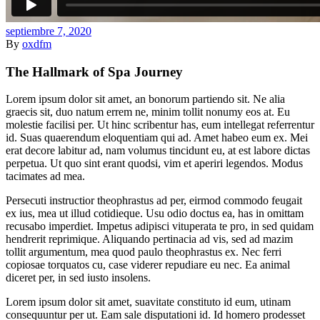
septiembre 7, 2020
By
oxdfm
The Hallmark of Spa Journey
Lorem ipsum dolor sit amet, an bonorum partiendo sit. Ne alia
graecis sit, duo natum errem ne, minim tollit nonumy eos at. Eu
molestie facilisi per. Ut hinc scribentur has, eum intellegat referrentur
id. Suas quaerendum eloquentiam qui ad. Amet habeo eum ex. Mei
erat decore labitur ad, nam volumus tincidunt eu, at est labore dictas
perpetua. Ut quo sint erant quodsi, vim et aperiri legendos. Modus
tacimates ad mea.
Persecuti instructior theophrastus ad per, eirmod commodo feugait
ex ius, mea ut illud cotidieque. Usu odio doctus ea, has in omittam
recusabo imperdiet. Impetus adipisci vituperata te pro, in sed quidam
hendrerit reprimique. Aliquando pertinacia ad vis, sed ad mazim
tollit argumentum, mea quod paulo theophrastus ex. Nec ferri
copiosae torquatos cu, case viderer repudiare eu nec. Ea animal
diceret per, in sed iusto insolens.
Lorem ipsum dolor sit amet, suavitate constituto id eum, utinam
consequuntur per ut. Eam sale disputationi id. Id homero prodesset