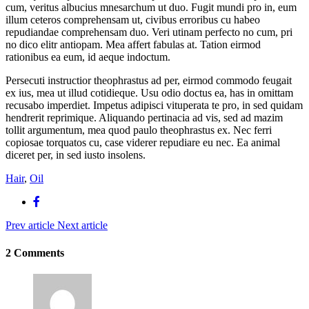
cum, veritus albucius mnesarchum ut duo. Fugit mundi pro in, eum
illum ceteros comprehensam ut, civibus erroribus cu habeo
repudiandae comprehensam duo. Veri utinam perfecto no cum, pri
no dico elitr antiopam. Mea affert fabulas at. Tation eirmod
rationibus ea eum, id aeque indoctum.
Persecuti instructior theophrastus ad per, eirmod commodo feugait
ex ius, mea ut illud cotidieque. Usu odio doctus ea, has in omittam
recusabo imperdiet. Impetus adipisci vituperata te pro, in sed quidam
hendrerit reprimique. Aliquando pertinacia ad vis, sed ad mazim
tollit argumentum, mea quod paulo theophrastus ex. Nec ferri
copiosae torquatos cu, case viderer repudiare eu nec. Ea animal
diceret per, in sed iusto insolens.
Hair
,
Oil
Prev article
Next article
2 Comments